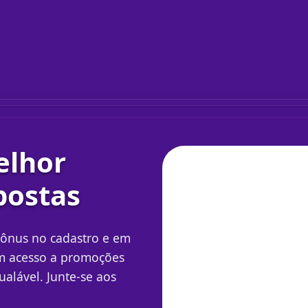
elhor
postas
bônus no cadastro e em
em acesso a promoções
ualável. Junte-se aos