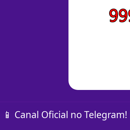
📱 Canal Oficial no Telegram!