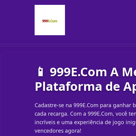
📱 999E.Com A M
Plataforma de A
Cadastre-se na 999E.Com para ganhar 
cada recarga. Com a 999E.Com, você t
incríveis e uma experiência de jogo inig
vencedores agora!