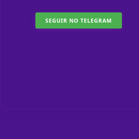
SEGUIR NO TELEGRAM