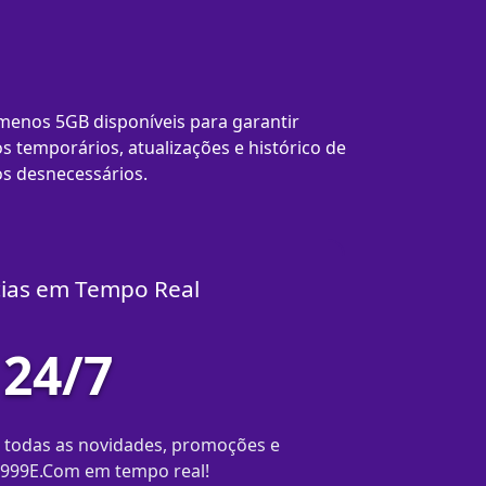
menos 5GB disponíveis para garantir
s temporários, atualizações e histórico de
os desnecessários.
cias em Tempo Real
24/7
e todas as novidades, promoções e
 999E.Com em tempo real!