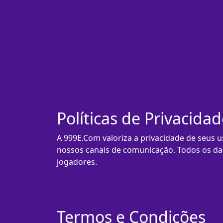
Políticas de Privacida
A 999E.Com valoriza a privacidade de seus 
nossos canais de comunicação. Todos os dad
jogadores.
Termos e Condições