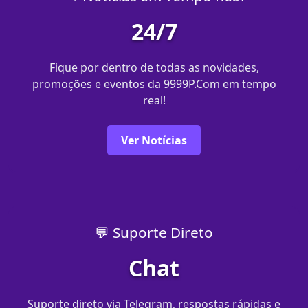
24/7
Fique por dentro de todas as novidades,
promoções e eventos da 9999P.Com em tempo
real!
Ver Notícias
💬 Suporte Direto
Chat
Suporte direto via Telegram, respostas rápidas e