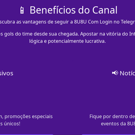
📱 Benefícios do Canal
scubra as vantagens de seguir a 8U8U Com Login no Teleg
s gols do time desde sua chegada. Apostar na vitória do I
lógica e potencialmente lucrativa.
sivos
📢 Notí
m, promoções especiais
Fique por dentro d
s únicos!
eventos da 8U