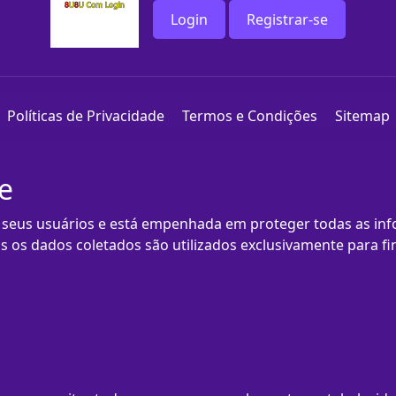
Login
Registrar-se
Políticas de Privacidade
Termos e Condições
Sitemap
de
e seus usuários e está empenhada em proteger todas as in
 os dados coletados são utilizados exclusivamente para fi