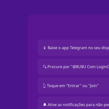
📱 Baixe o app Telegram no seu disp
🔍 Procure por "@8U8U Com LoginOf
👆 Toque em "Entrar" ou "Join"
🔔 Ative as notificações para não p