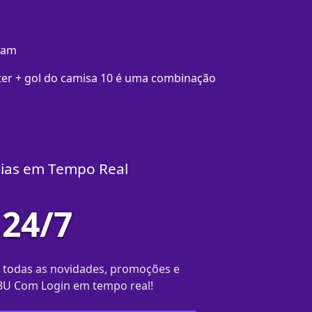
ram
nter + gol do camisa 10 é uma combinação
cias em Tempo Real
24/7
e todas as novidades, promoções e
8U Com Login em tempo real!