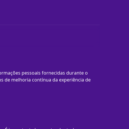
formações pessoais fornecidas durante o
ns de melhoria contínua da experiência de