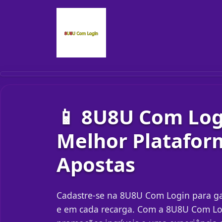
📱 8U8U Com Log
Melhor Platafor
Apostas
Cadastre-se na 8U8U Com Login para g
e em cada recarga. Com a 8U8U Com Log