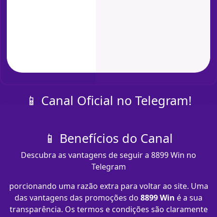
📱 Canal Oficial no Telegram!
📱 Benefícios do Canal
Descubra as vantagens de seguir a 8899 Win no
Telegram
porcionando uma razão extra para voltar ao site. Uma
das vantagens das promoções do
8899 Win
é a sua
transparência. Os termos e condições são claramente