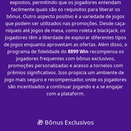
expostos, permitindo que os jogadores entendam
facilmente quais são os requisitos para liberar os
bônus. Outro aspecto positivo é a variedade de jogos
que podem ser utilizados nas promoções. Desde caça-
níqueis até jogos de mesa, como roleta e blackjack, os
jogadores têm a liberdade de explorar diferentes tipos
de jogos enquanto aproveitam as ofertas. Além disso, o
programa de fidelidade do
8899 Win
recompensa os
jogadores frequentes com bônus exclusivos,
promoções personalizadas e acesso a torneios com
prêmios significativos. Isso propicia um ambiente de
jogo mais seguro e recompensador, onde os jogadores
são incentivados a continuar jogando e a se engajar
com a plataform.
🎁 Bônus Exclusivos