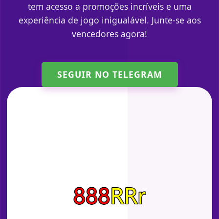
tem acesso a promoções incríveis e uma
experiência de jogo inigualável. Junte-se aos
vencedores agora!
SEGUIR NO TELEGRAM