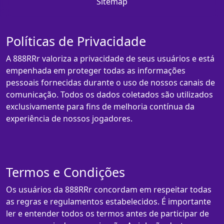
Sitemap
Políticas de Privacidade
A 888RRr valoriza a privacidade de seus usuários e está
empenhada em proteger todas as informações
pessoais fornecidas durante o uso de nossos canais de
comunicação. Todos os dados coletados são utilizados
exclusivamente para fins de melhoria contínua da
experiência de nossos jogadores.
Termos e Condições
Os usuários da 888RRr concordam em respeitar todas
as regras e regulamentos estabelecidos. É importante
ler e entender todos os termos antes de participar de