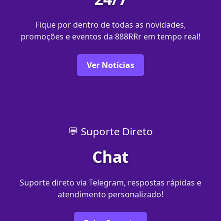
Fique por dentro de todas as novidades,
promoções e eventos da 888RRr em tempo real!
Ver Notícias
💬 Suporte Direto
Chat
Suporte direto via Telegram, respostas rápidas e
atendimento personalizado!