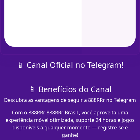
📱 Canal Oficial no Telegram!
📱 Benefícios do Canal
Descubra as vantagens de seguir a 888RRr no Telegram
Com o 888RRr 888RRr Brasil , você aproveita uma
experiência móvel otimizada, suporte 24 horas e jogos
disponíveis a qualquer momento — registre-se e
ganhe!