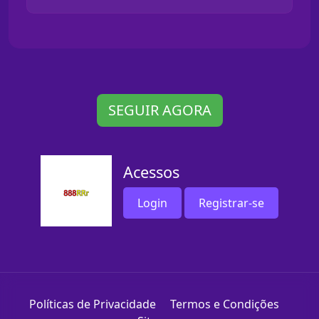
SEGUIR AGORA
Acessos
Login
Registrar-se
Políticas de Privacidade
Termos e Condições