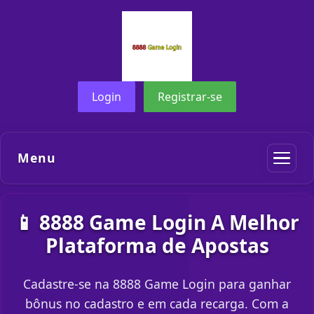
Login
Registrar-se
Menu
📱 8888 Game Login A Melhor
Plataforma de Apostas
Cadastre-se na 8888 Game Login para ganhar
bônus no cadastro e em cada recarga. Com a