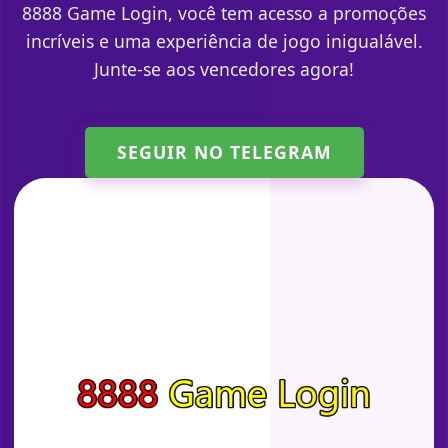
8888 Game Login, você tem acesso a promoções
incríveis e uma experiência de jogo inigualável.
Junte-se aos vencedores agora!
SEGUIR NO TELEGRAM