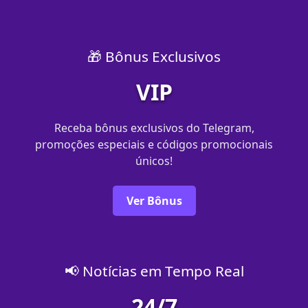
🎁 Bônus Exclusivos
VIP
Receba bônus exclusivos do Telegram,
promoções especiais e códigos promocionais
únicos!
Ver Bônus
📢 Notícias em Tempo Real
24/7