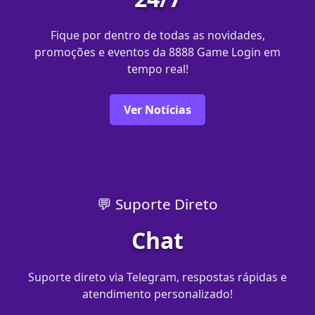
Fique por dentro de todas as novidades,
promoções e eventos da 8888 Game Login em
tempo real!
Ver Notícias
💬 Suporte Direto
Chat
Suporte direto via Telegram, respostas rápidas e
atendimento personalizado!