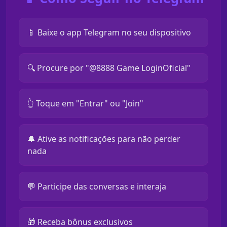
📱 Baixe o app Telegram no seu dispositivo
🔍 Procure por "@8888 Game LoginOficial"
👆 Toque em "Entrar" ou "Join"
🔔 Ative as notificações para não perder
nada
💬 Participe das conversas e interaja
🎁 Receba bônus exclusivos