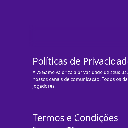
Políticas de Privacida
A 78Game valoriza a privacidade de seus u
nossos canais de comunicação. Todos os dad
jogadores.
Termos e Condições