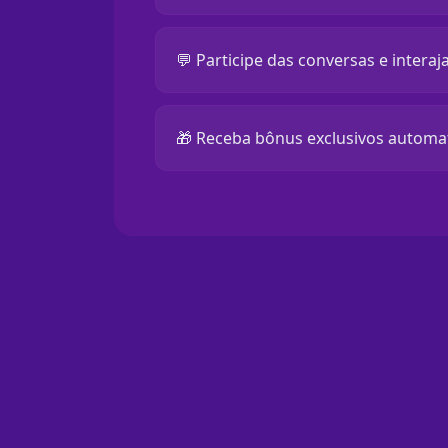
💬 Participe das conversas e interaj
🎁 Receba bônus exclusivos autom