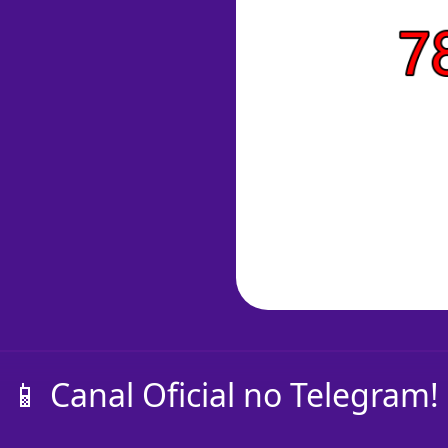
📱 Canal Oficial no Telegram!