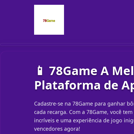
📱 78Game A Me
Plataforma de A
Cadastre-se na 78Game para ganhar bô
cada recarga. Com a 78Game, você tem
incríveis e uma experiência de jogo inig
vencedores agora!