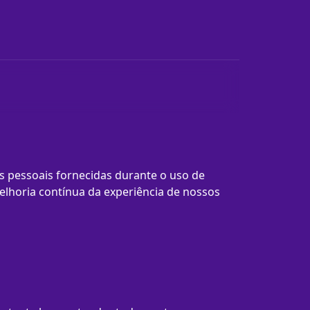
s pessoais fornecidas durante o uso de
elhoria contínua da experiência de nossos