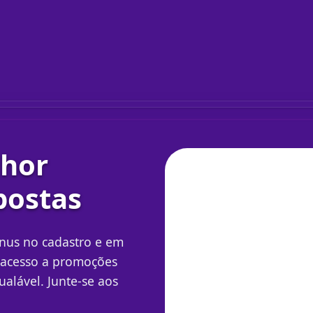
lhor
postas
nus no cadastro e em
 acesso a promoções
ualável. Junte-se aos