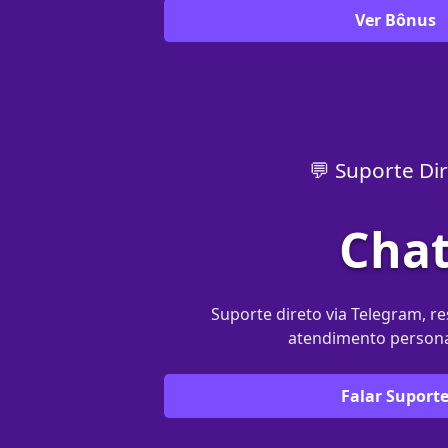
Ver Bônus
💬 Suporte Di
Cha
Suporte direto via Telegram, r
atendimento persona
Falar Suport