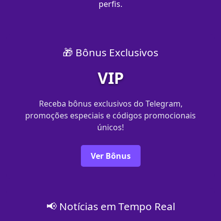
perfis.
🎁 Bônus Exclusivos
VIP
Receba bônus exclusivos do Telegram,
promoções especiais e códigos promocionais
únicos!
Ver Bônus
📢 Notícias em Tempo Real