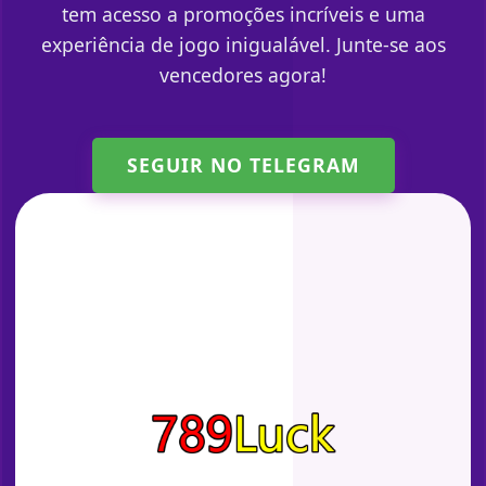
tem acesso a promoções incríveis e uma
experiência de jogo inigualável. Junte-se aos
vencedores agora!
SEGUIR NO TELEGRAM