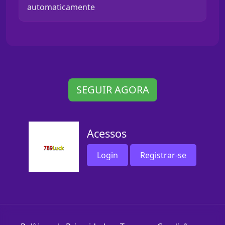
automaticamente
SEGUIR AGORA
Acessos
Login
Registrar-se