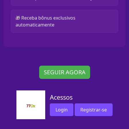
🎁 Receba bônus exclusivos
automaticamente
SEGUIR AGORA
Acessos
Login
Registrar-se