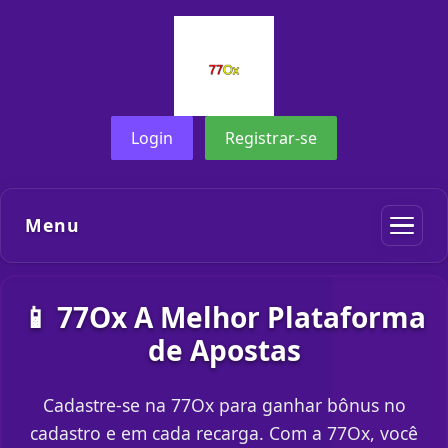
Login
Registrar-se
Menu
📱 77Ox A Melhor Plataforma
de Apostas
Cadastre-se na 77Ox para ganhar bônus no
cadastro e em cada recarga. Com a 77Ox, você