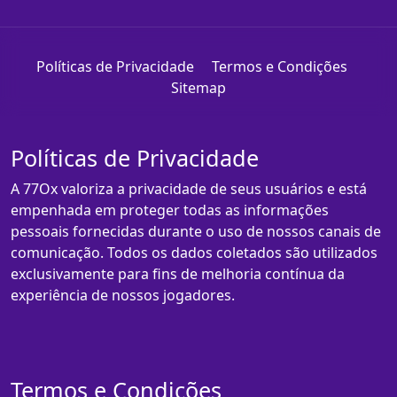
Políticas de Privacidade
Termos e Condições
Sitemap
Políticas de Privacidade
A 77Ox valoriza a privacidade de seus usuários e está
empenhada em proteger todas as informações
pessoais fornecidas durante o uso de nossos canais de
comunicação. Todos os dados coletados são utilizados
exclusivamente para fins de melhoria contínua da
experiência de nossos jogadores.
Termos e Condições