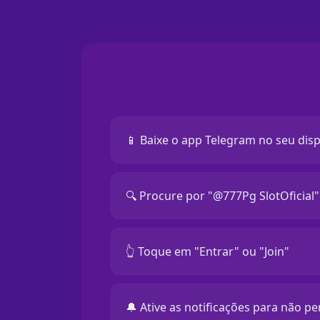
📱 Baixe o app Telegram no seu disp
🔍 Procure por "@777Pg SlotOficial"
👆 Toque em "Entrar" ou "Join"
🔔 Ative as notificações para não p