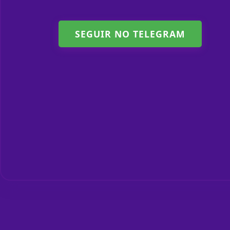
SEGUIR NO TELEGRAM