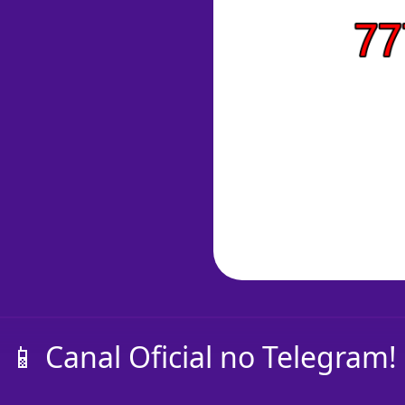
📱 Canal Oficial no Telegram!