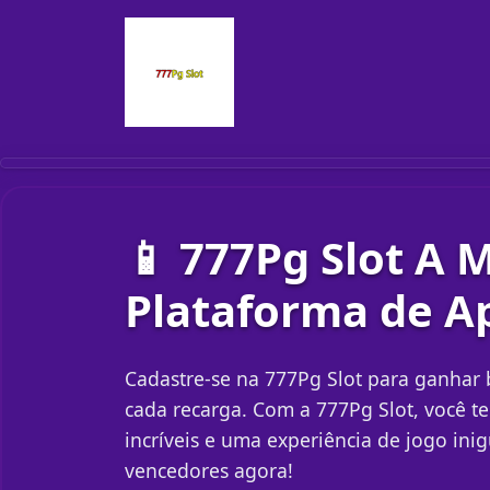
📱 777Pg Slot A 
Plataforma de A
Cadastre-se na 777Pg Slot para ganhar
cada recarga. Com a 777Pg Slot, você 
incríveis e uma experiência de jogo inig
vencedores agora!