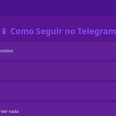
📱 Como Seguir no Telegram
ositivo
erder nada