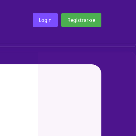
Login
Registrar-se