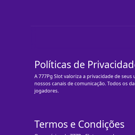
Políticas de Privacida
A 777Pg Slot valoriza a privacidade de seu
nossos canais de comunicação. Todos os dad
jogadores.
Termos e Condições