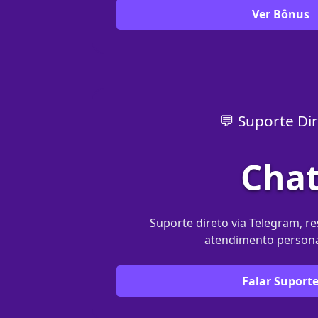
Ver Bônus
💬 Suporte Di
Cha
Suporte direto via Telegram, r
atendimento persona
Falar Suport