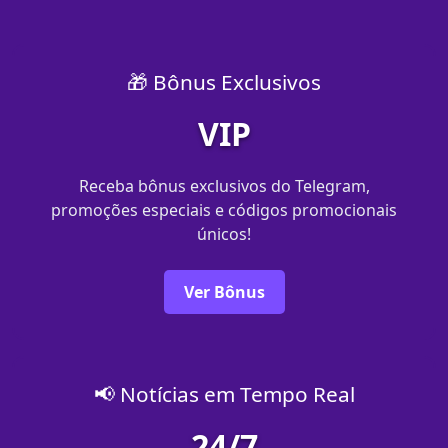
🎁 Bônus Exclusivos
VIP
Receba bônus exclusivos do Telegram,
promoções especiais e códigos promocionais
únicos!
Ver Bônus
📢 Notícias em Tempo Real
24/7