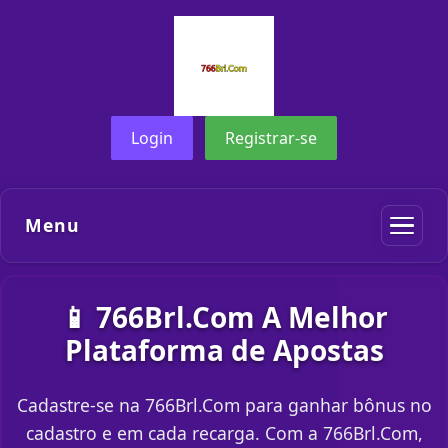
Login
Registrar-se
Menu
📱 766Brl.Com A Melhor
Plataforma de Apostas
Cadastre-se na 766Brl.Com para ganhar bônus no
cadastro e em cada recarga. Com a 766Brl.Com,