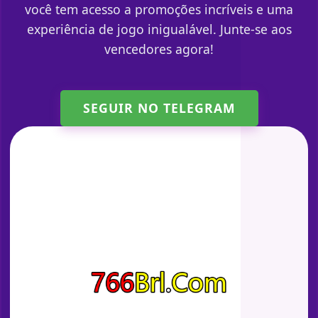
você tem acesso a promoções incríveis e uma
experiência de jogo inigualável. Junte-se aos
vencedores agora!
SEGUIR NO TELEGRAM