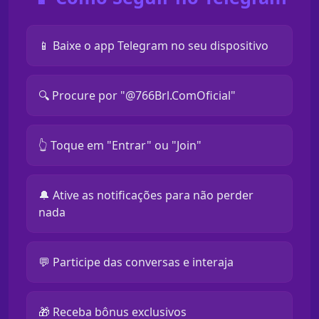
📱 Baixe o app Telegram no seu dispositivo
🔍 Procure por "@766Brl.ComOficial"
👆 Toque em "Entrar" ou "Join"
🔔 Ative as notificações para não perder
nada
💬 Participe das conversas e interaja
🎁 Receba bônus exclusivos