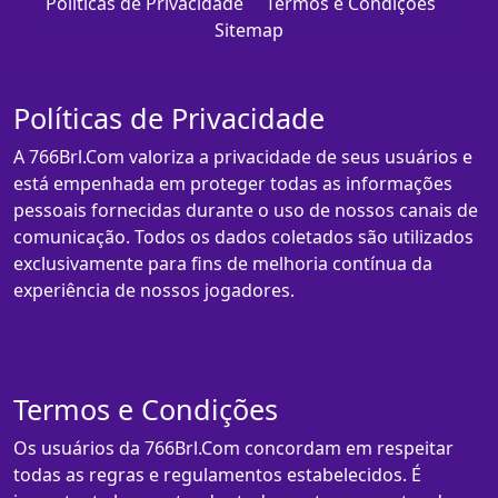
Políticas de Privacidade
Termos e Condições
Sitemap
Políticas de Privacidade
A 766Brl.Com valoriza a privacidade de seus usuários e
está empenhada em proteger todas as informações
pessoais fornecidas durante o uso de nossos canais de
comunicação. Todos os dados coletados são utilizados
exclusivamente para fins de melhoria contínua da
experiência de nossos jogadores.
Termos e Condições
Os usuários da 766Brl.Com concordam em respeitar
todas as regras e regulamentos estabelecidos. É