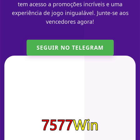
tem acesso a promoções incríveis e uma
experiência de jogo inigualável. Junte-se aos
vencedores agora!
SEGUIR NO TELEGRAM