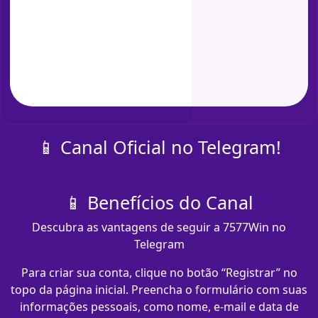
📱 Canal Oficial no Telegram!
📱 Benefícios do Canal
Descubra as vantagens de seguir a 7577Win no
Telegram
Para criar sua conta, clique no botão “Registrar” no
topo da página inicial. Preencha o formulário com suas
informações pessoais, como nome, e-mail e data de