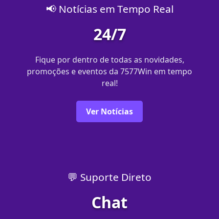
📢 Notícias em Tempo Real
24/7
Fique por dentro de todas as novidades,
promoções e eventos da 7577Win em tempo
real!
Ver Notícias
💬 Suporte Direto
Chat