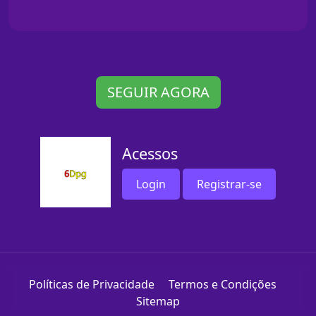
SEGUIR AGORA
Acessos
Login
Registrar-se
Políticas de Privacidade
Termos e Condições
Sitemap