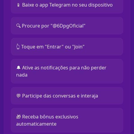
📱 Baixe o app Telegram no seu dispositivo
🔍 Procure por "@6DpgOficial"
👆 Toque em "Entrar" ou "Join"
🔔 Ative as notificações para não perder
nada
💬 Participe das conversas e interaja
🎁 Receba bônus exclusivos
automaticamente