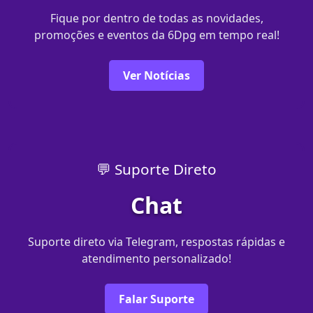
Fique por dentro de todas as novidades,
promoções e eventos da 6Dpg em tempo real!
Ver Notícias
💬 Suporte Direto
Chat
Suporte direto via Telegram, respostas rápidas e
atendimento personalizado!
Falar Suporte