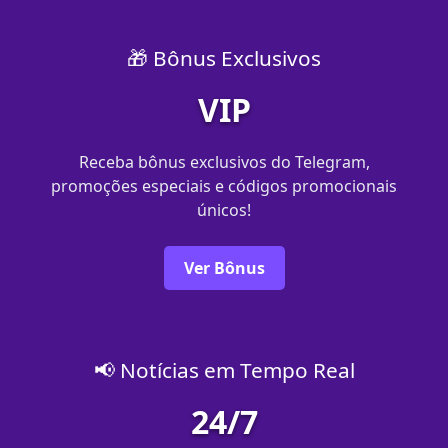
🎁 Bônus Exclusivos
VIP
Receba bônus exclusivos do Telegram,
promoções especiais e códigos promocionais
únicos!
Ver Bônus
📢 Notícias em Tempo Real
24/7