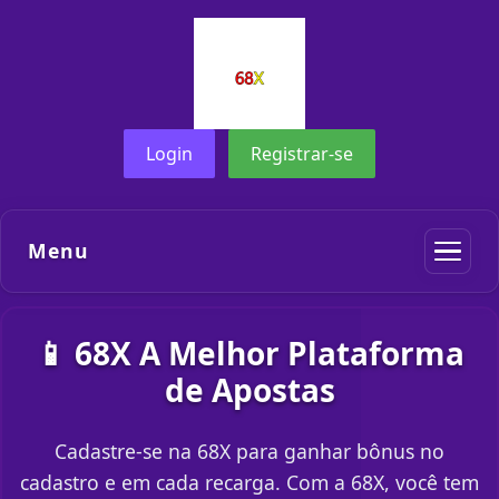
Login
Registrar-se
Menu
📱 68X A Melhor Plataforma
de Apostas
Cadastre-se na 68X para ganhar bônus no
cadastro e em cada recarga. Com a 68X, você tem