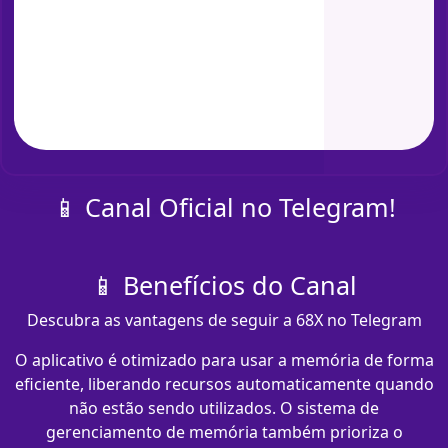
📱 Canal Oficial no Telegram!
📱 Benefícios do Canal
Descubra as vantagens de seguir a 68X no Telegram
O aplicativo é otimizado para usar a memória de forma
eficiente, liberando recursos automaticamente quando
não estão sendo utilizados. O sistema de
gerenciamento de memória também prioriza o