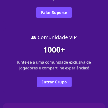
Falar Suporte
👥 Comunidade VIP
1000+
Junte-se a uma comunidade exclusiva de
jogadores e compartilhe experiências!
Entrar Grupo