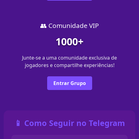
👥 Comunidade VIP
1000+
Junte-se a uma comunidade exclusiva de
jogadores e compartilhe experiências!
Entrar Grupo
📱 Como Seguir no Telegram