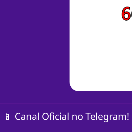
📱 Canal Oficial no Telegram!