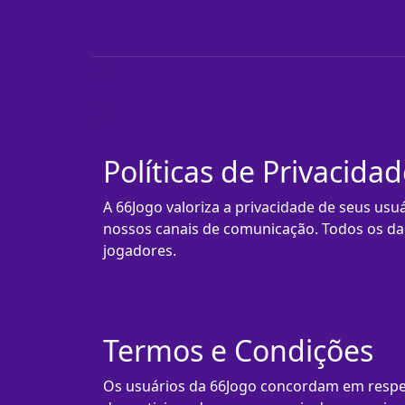
Políticas de Privacida
A 66Jogo valoriza a privacidade de seus us
nossos canais de comunicação. Todos os dad
jogadores.
Termos e Condições
Os usuários da 66Jogo concordam em respeit