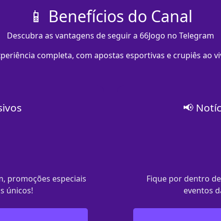
📱 Benefícios do Canal
Descubra as vantagens de seguir a 66Jogo no Telegram
periência completa, com apostas esportivas e crupiês ao v
sivos
📢 Notí
m, promoções especiais
Fique por dentro d
s únicos!
eventos d