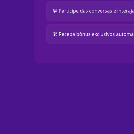
💬 Participe das conversas e interaj
🎁 Receba bônus exclusivos autom