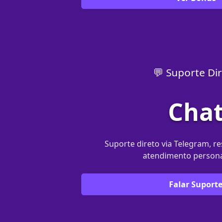
💬 Suporte Di
Cha
Suporte direto via Telegram, r
atendimento persona
Falar Suport