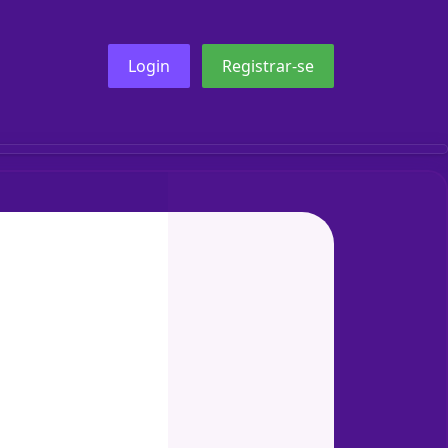
Login
Registrar-se