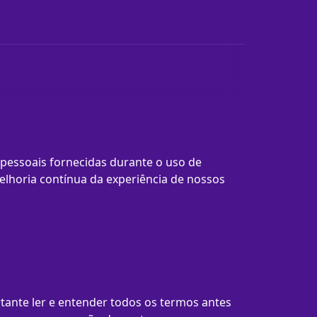
 pessoais fornecidas durante o uso de
elhoria contínua da experiência de nossos
tante ler e entender todos os termos antes