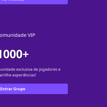
Comunidade VIP
1000+
unidade exclusiva de jogadores e
rtilhe experiências!
Entrar Grupo