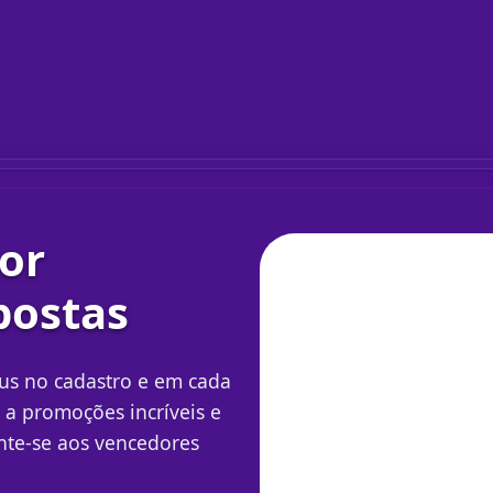
or
postas
us no cadastro e em cada
 a promoções incríveis e
unte-se aos vencedores