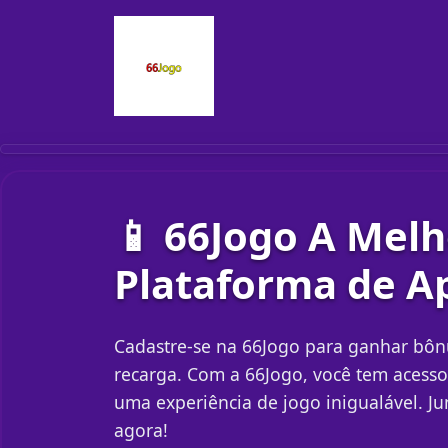
📱 66Jogo A Melh
Plataforma de A
Cadastre-se na 66Jogo para ganhar bôn
recarga. Com a 66Jogo, você tem acesso
uma experiência de jogo inigualável. J
agora!