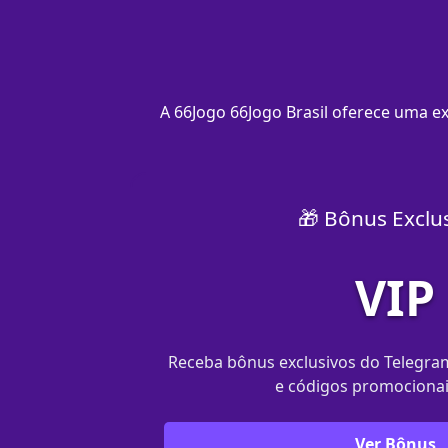
A 66Jogo 66Jogo Brasil oferece uma ex
🎁 Bônus Exclu
VIP
Receba bônus exclusivos do Telegra
e códigos promocionai
Ver Bônus