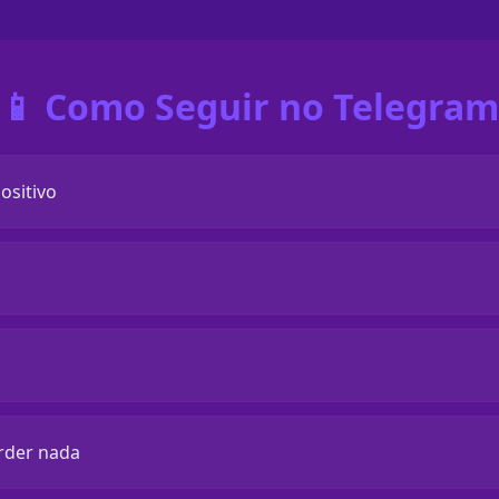
📱 Como Seguir no Telegram
ositivo
erder nada