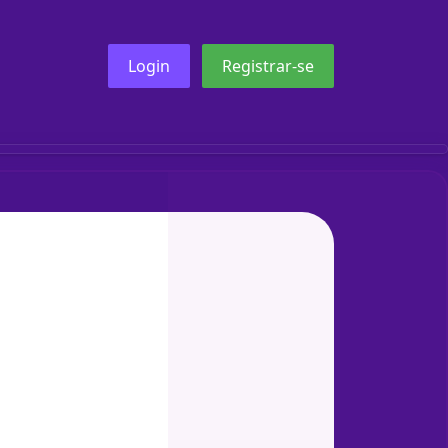
Login
Registrar-se