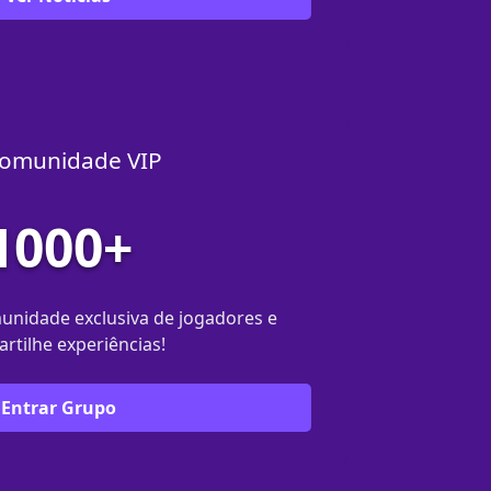
Comunidade VIP
1000+
unidade exclusiva de jogadores e
rtilhe experiências!
Entrar Grupo