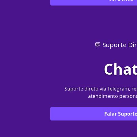
💬 Suporte Di
Cha
Suporte direto via Telegram, r
atendimento persona
Falar Suport