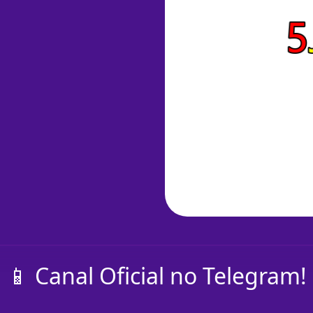
📱 Canal Oficial no Telegram!