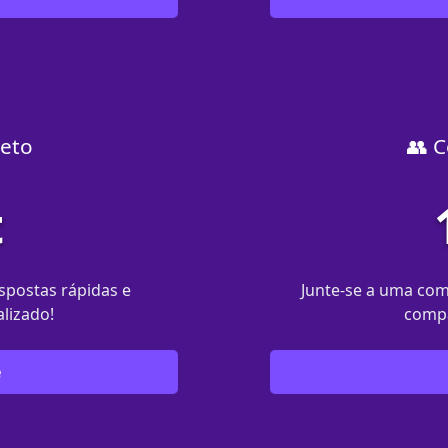
reto
👥 
t
espostas rápidas e
Junte-se a uma com
lizado!
compa
e