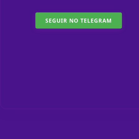
SEGUIR NO TELEGRAM