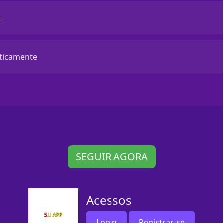
a
aticamente
SEGUIR AGORA
Acessos
Login
Registrar-se