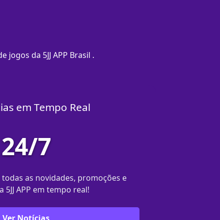
 jogos da 5JJ APP Brasil .
cias em Tempo Real
24/7
e todas as novidades, promoções e
a 5JJ APP em tempo real!
Ver Notícias