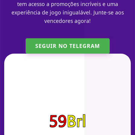
tem acesso a promoções incríveis e uma
experiência de jogo inigualável. Junte-se aos
vencedores agora!
SEGUIR NO TELEGRAM