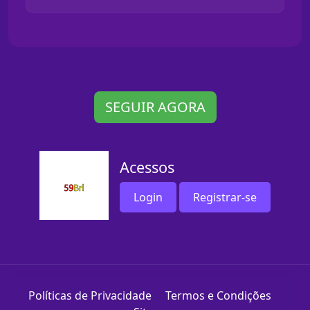
SEGUIR AGORA
Acessos
Login
Registrar-se
Políticas de Privacidade
Termos e Condições