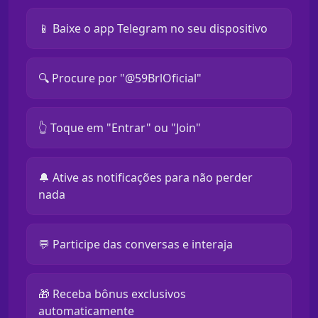
📱 Baixe o app Telegram no seu dispositivo
🔍 Procure por "@59BrlOficial"
👆 Toque em "Entrar" ou "Join"
🔔 Ative as notificações para não perder
nada
💬 Participe das conversas e interaja
🎁 Receba bônus exclusivos
automaticamente