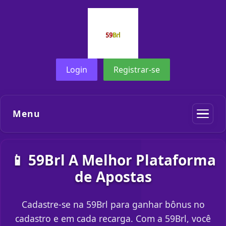
Login
Registrar-se
Menu
📱 59Brl A Melhor Plataforma
de Apostas
Cadastre-se na 59Brl para ganhar bônus no
cadastro e em cada recarga. Com a 59Brl, você