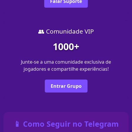
Falar Suporte
👥 Comunidade VIP
1000+
Junte-se a uma comunidade exclusiva de
jogadores e compartilhe experiências!
Entrar Grupo
📱 Como Seguir no Telegram