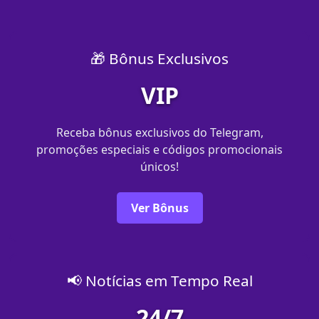
🎁 Bônus Exclusivos
VIP
Receba bônus exclusivos do Telegram,
promoções especiais e códigos promocionais
únicos!
Ver Bônus
📢 Notícias em Tempo Real
24/7