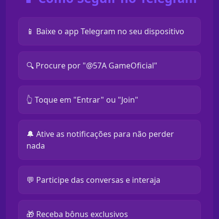
📱 Baixe o app Telegram no seu dispositivo
🔍 Procure por "@57A GameOficial"
👆 Toque em "Entrar" ou "Join"
🔔 Ative as notificações para não perder
nada
💬 Participe das conversas e interaja
🎁 Receba bônus exclusivos