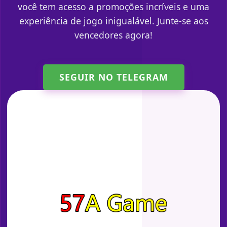
você tem acesso a promoções incríveis e uma
experiência de jogo inigualável. Junte-se aos
vencedores agora!
SEGUIR NO TELEGRAM