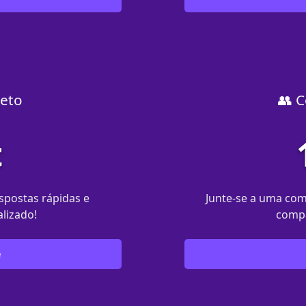
reto
👥 
t
espostas rápidas e
Junte-se a uma com
lizado!
compa
e