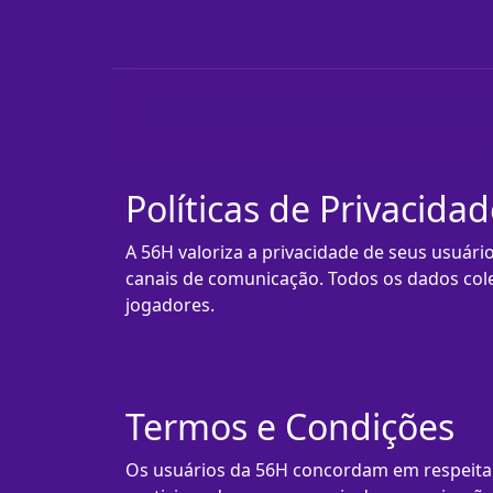
Políticas de Privacida
A 56H valoriza a privacidade de seus usuár
canais de comunicação. Todos os dados cole
jogadores.
Termos e Condições
Os usuários da 56H concordam em respeitar 