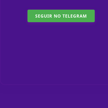
SEGUIR NO TELEGRAM