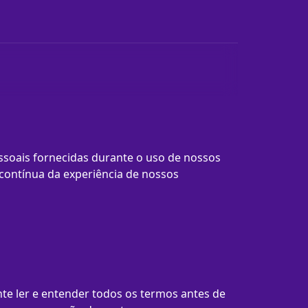
ssoais fornecidas durante o uso de nossos
 contínua da experiência de nossos
te ler e entender todos os termos antes de