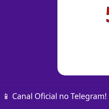
📱 Canal Oficial no Telegram!