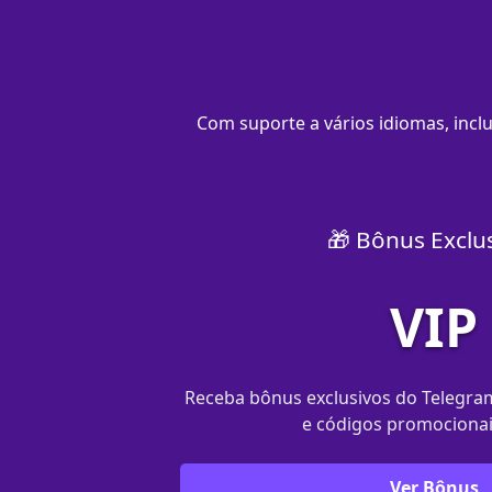
Com suporte a vários idiomas, incl
🎁 Bônus Exclu
VIP
Receba bônus exclusivos do Telegra
e códigos promocionai
Ver Bônus