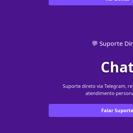
💬 Suporte Di
Cha
Suporte direto via Telegram, r
atendimento persona
Falar Suport