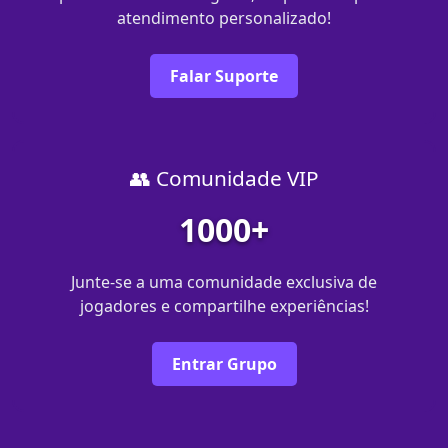
atendimento personalizado!
Falar Suporte
👥 Comunidade VIP
1000+
Junte-se a uma comunidade exclusiva de
jogadores e compartilhe experiências!
Entrar Grupo