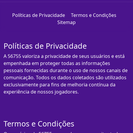
Políticas de Privacidade
Termos e Condições
Sitemap
Políticas de Privacidade
A 56755 valoriza a privacidade de seus usuários e está
empenhada em proteger todas as informações
pessoais fornecidas durante o uso de nossos canais de
comunicação. Todos os dados coletados são utilizados
exclusivamente para fins de melhoria contínua da
experiência de nossos jogadores.
Termos e Condições