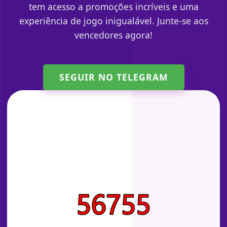
tem acesso a promoções incríveis e uma
experiência de jogo inigualável. Junte-se aos
vencedores agora!
SEGUIR NO TELEGRAM