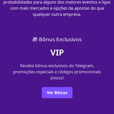
probabilidades para alguns dos maiores eventos e ligas
com mais mercados e opções de apostas do que
qualquer outra empresa.
🎁 Bônus Exclusivos
VIP
Receba bônus exclusivos do Telegram,
promoções especiais e códigos promocionais
únicos!
Ver Bônus