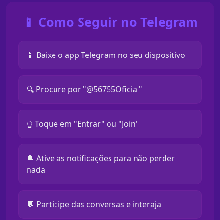
📱 Como Seguir no Telegram
📱 Baixe o app Telegram no seu dispositivo
🔍 Procure por "@56755Oficial"
👆 Toque em "Entrar" ou "Join"
🔔 Ative as notificações para não perder
nada
💬 Participe das conversas e interaja