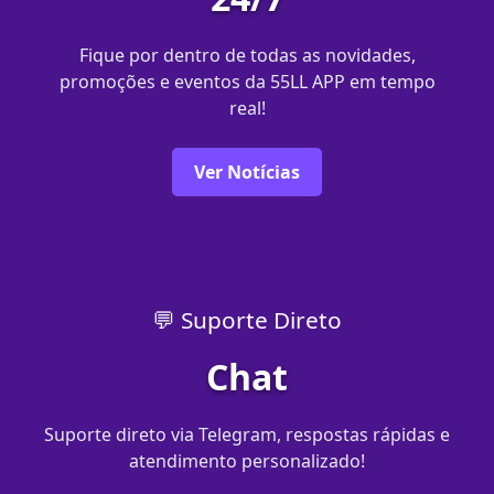
Fique por dentro de todas as novidades,
promoções e eventos da 55LL APP em tempo
real!
Ver Notícias
💬 Suporte Direto
Chat
Suporte direto via Telegram, respostas rápidas e
atendimento personalizado!