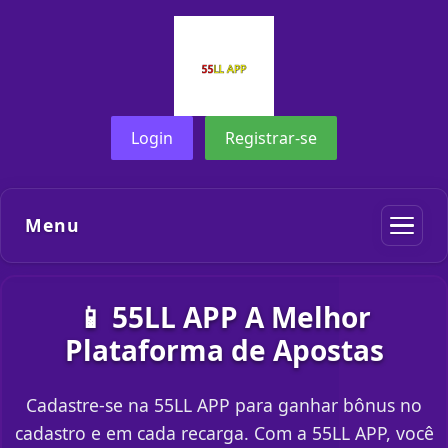
Login
Registrar-se
Menu
📱 55LL APP A Melhor
Plataforma de Apostas
Cadastre-se na 55LL APP para ganhar bônus no
cadastro e em cada recarga. Com a 55LL APP, você