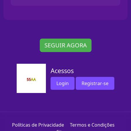
SEGUIR AGORA
Acessos
Login
Registrar-se
Políticas de Privacidade
Termos e Condições