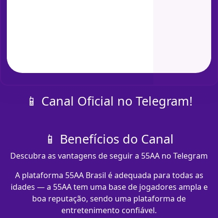
📱 Canal Oficial no Telegram!
📱 Benefícios do Canal
Descubra as vantagens de seguir a 55AA no Telegram
A plataforma 55AA Brasil é adequada para todas as
idades — a 55AA tem uma base de jogadores ampla e
boa reputação, sendo uma plataforma de
entretenimento confiável.