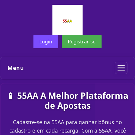
Login
Registrar-se
Menu
📱 55AA A Melhor Plataforma
de Apostas
Cadastre-se na 55AA para ganhar bônus no
cadastro e em cada recarga. Com a 55AA, você