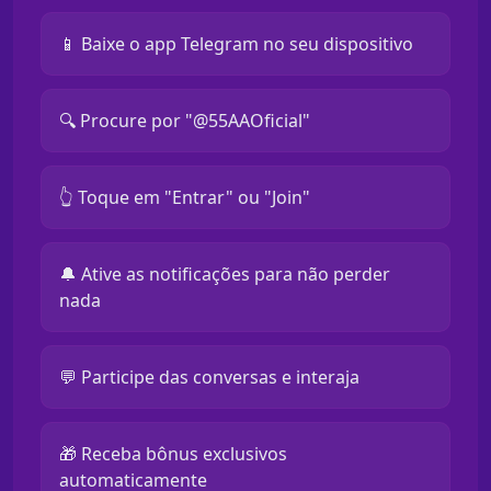
📱 Baixe o app Telegram no seu dispositivo
🔍 Procure por "@55AAOficial"
👆 Toque em "Entrar" ou "Join"
🔔 Ative as notificações para não perder
nada
💬 Participe das conversas e interaja
🎁 Receba bônus exclusivos
automaticamente