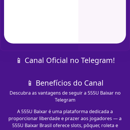
📱 Canal Oficial no Telegram!
📱 Benefícios do Canal
Descubra as vantagens de seguir a 555U Baixar no
Telegram
A 555U Baixar é uma plataforma dedicada a
proporcionar liberdade e prazer aos jogadores — a
555U Baixar Brasil oferece slots, pôquer, roleta e