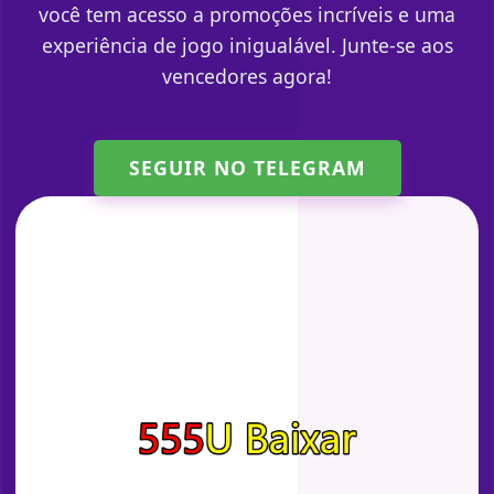
você tem acesso a promoções incríveis e uma
experiência de jogo inigualável. Junte-se aos
vencedores agora!
SEGUIR NO TELEGRAM