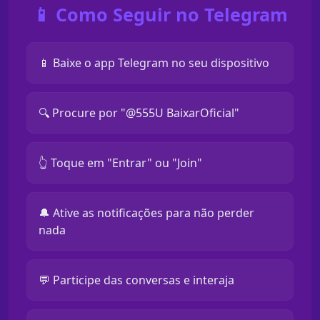
📱 Como Seguir no Telegram
📱 Baixe o app Telegram no seu dispositivo
🔍 Procure por "@555U BaixarOficial"
👆 Toque em "Entrar" ou "Join"
🔔 Ative as notificações para não perder
nada
💬 Participe das conversas e interaja