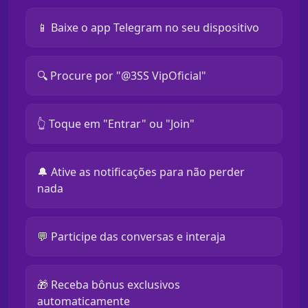
📱 Baixe o app Telegram no seu dispositivo
🔍 Procure por "@3SS VipOficial"
👆 Toque em "Entrar" ou "Join"
🔔 Ative as notificações para não perder
nada
💬 Participe das conversas e interaja
🎁 Receba bônus exclusivos
automaticamente