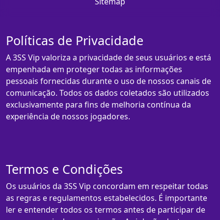
Sitemap
Políticas de Privacidade
A 3SS Vip valoriza a privacidade de seus usuários e está
empenhada em proteger todas as informações
pessoais fornecidas durante o uso de nossos canais de
comunicação. Todos os dados coletados são utilizados
exclusivamente para fins de melhoria contínua da
experiência de nossos jogadores.
Termos e Condições
Os usuários da 3SS Vip concordam em respeitar todas
as regras e regulamentos estabelecidos. É importante
ler e entender todos os termos antes de participar de