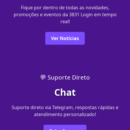
Fique por dentro de todas as novidades,
promoções e eventos da 3831 Login em tempo
real!
Ver Notícias
💬 Suporte Direto
Chat
Suporte direto via Telegram, respostas rápidas e
atendimento personalizado!