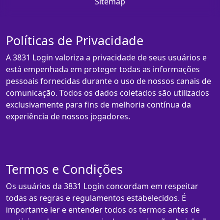
Sitemap
Políticas de Privacidade
A 3831 Login valoriza a privacidade de seus usuários e
está empenhada em proteger todas as informações
pessoais fornecidas durante o uso de nossos canais de
comunicação. Todos os dados coletados são utilizados
exclusivamente para fins de melhoria contínua da
experiência de nossos jogadores.
Termos e Condições
Os usuários da 3831 Login concordam em respeitar
todas as regras e regulamentos estabelecidos. É
importante ler e entender todos os termos antes de