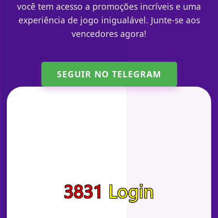
você tem acesso a promoções incríveis e uma
experiência de jogo inigualável. Junte-se aos
vencedores agora!
SEGUIR NO TELEGRAM