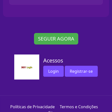
SEGUIR AGORA
Acessos
Login
Registrar-se
Políticas de Privacidade
Termos e Condições