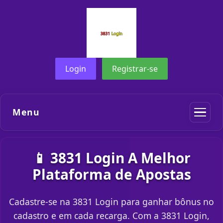
Login
Registrar-se
Menu
📱 3831 Login A Melhor
Plataforma de Apostas
Cadastre-se na 3831 Login para ganhar bônus no
cadastro e em cada recarga. Com a 3831 Login,