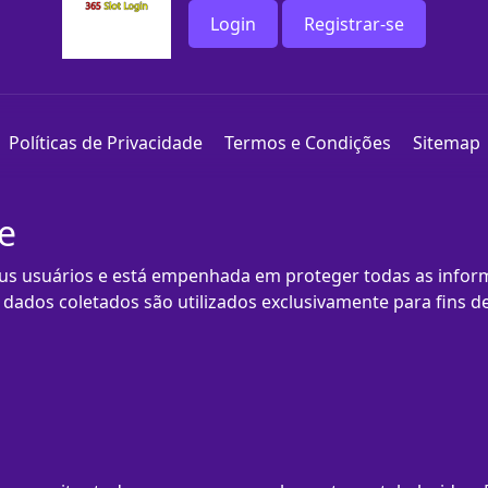
Login
Registrar-se
Políticas de Privacidade
Termos e Condições
Sitemap
de
 seus usuários e está empenhada em proteger todas as info
dados coletados são utilizados exclusivamente para fins d