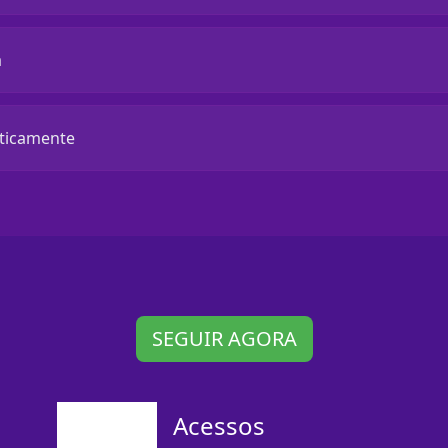
a
aticamente
SEGUIR AGORA
Acessos