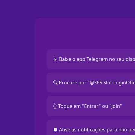
📱 Baixe o app Telegram no seu disp
🔍 Procure por "@365 Slot LoginOfic
👆 Toque em "Entrar" ou "Join"
🔔 Ative as notificações para não p