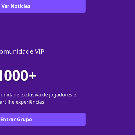
Ver Notícias
Comunidade VIP
1000+
unidade exclusiva de jogadores e
rtilhe experiências!
Entrar Grupo