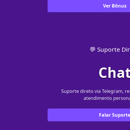
Ver Bônus
💬 Suporte Di
Cha
Suporte direto via Telegram, r
atendimento persona
Falar Suport