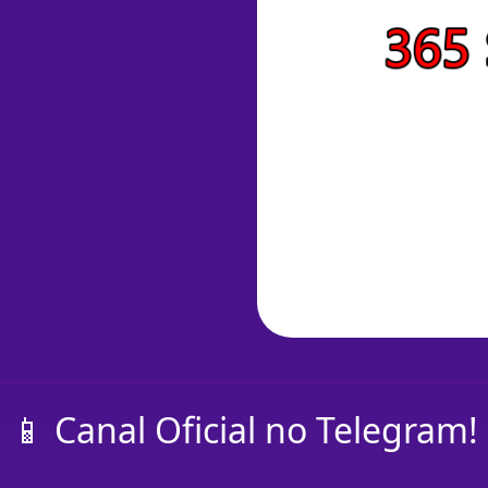
📱 Canal Oficial no Telegram!