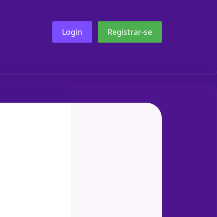
Login
Registrar-se