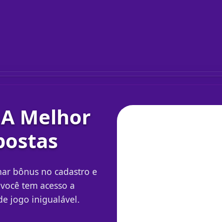
n A Melhor
postas
har bônus no cadastro e
 você tem acesso a
e jogo inigualável.