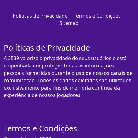
Políticas de Privacidade
Termos e Condições
Sitemap
Políticas de Privacidade
A 3539 valoriza a privacidade de seus usuários e está
empenhada em proteger todas as informações
pessoais fornecidas durante o uso de nossos canais de
comunicação. Todos os dados coletados são utilizados
exclusivamente para fins de melhoria contínua da
experiência de nossos jogadores.
Termos e Condições