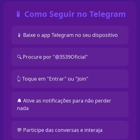
📱 Como Seguir no Telegram
📱 Baixe o app Telegram no seu dispositivo
🔍 Procure por "@3539Oficial"
👆 Toque em "Entrar" ou "Join"
🔔 Ative as notificações para não perder
nada
💬 Participe das conversas e interaja