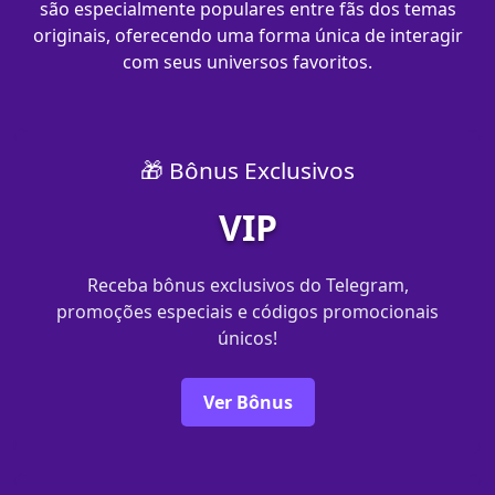
são especialmente populares entre fãs dos temas
originais, oferecendo uma forma única de interagir
com seus universos favoritos.
🎁 Bônus Exclusivos
VIP
Receba bônus exclusivos do Telegram,
promoções especiais e códigos promocionais
únicos!
Ver Bônus