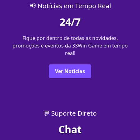
📢 Notícias em Tempo Real
24/7
Fique por dentro de todas as novidades,
promoções e eventos da 33Win Game em tempo
real!
Ver Notícias
💬 Suporte Direto
Chat