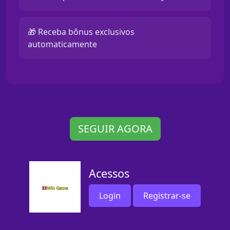
🎁 Receba bônus exclusivos
automaticamente
SEGUIR AGORA
Acessos
Login
Registrar-se