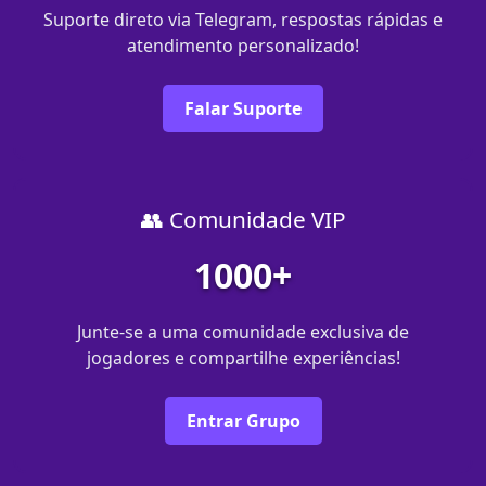
Suporte direto via Telegram, respostas rápidas e
atendimento personalizado!
Falar Suporte
👥 Comunidade VIP
1000+
Junte-se a uma comunidade exclusiva de
jogadores e compartilhe experiências!
Entrar Grupo