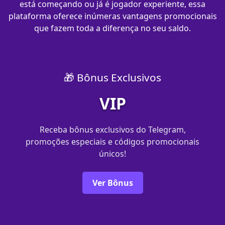
está começando ou já é jogador experiente, essa
plataforma oferece inúmeras vantagens promocionais
que fazem toda a diferença no seu saldo.
🎁 Bônus Exclusivos
VIP
Receba bônus exclusivos do Telegram,
promoções especiais e códigos promocionais
únicos!
Ver Bônus