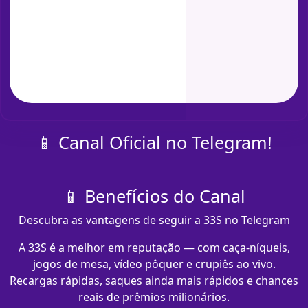
📱 Canal Oficial no Telegram!
📱 Benefícios do Canal
Descubra as vantagens de seguir a 33S no Telegram
A 33S é a melhor em reputação — com caça-níqueis,
jogos de mesa, vídeo pôquer e crupiês ao vivo.
Recargas rápidas, saques ainda mais rápidos e chances
reais de prêmios milionários.