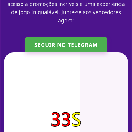
acesso a promoções incríveis e uma experiência
de jogo inigualável. Junte-se aos vencedores
agora!
SEGUIR NO TELEGRAM