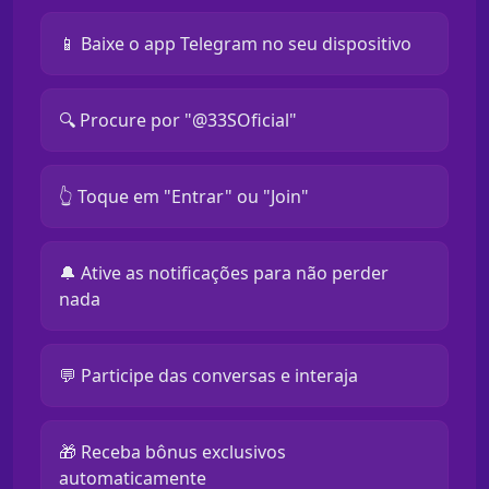
📱 Baixe o app Telegram no seu dispositivo
🔍 Procure por "@33SOficial"
👆 Toque em "Entrar" ou "Join"
🔔 Ative as notificações para não perder
nada
💬 Participe das conversas e interaja
🎁 Receba bônus exclusivos
automaticamente