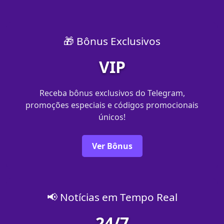
🎁 Bônus Exclusivos
VIP
Receba bônus exclusivos do Telegram,
promoções especiais e códigos promocionais
únicos!
Ver Bônus
📢 Notícias em Tempo Real
24/7