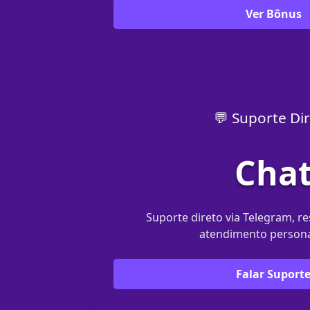
Ver Bônus
💬 Suporte Di
Cha
Suporte direto via Telegram, r
atendimento persona
Falar Suport