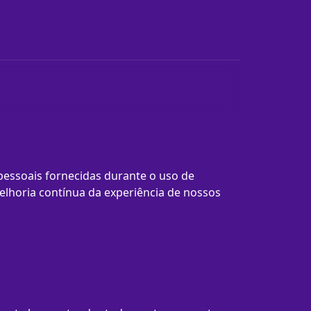
pessoais fornecidas durante o uso de
elhoria contínua da experiência de nossos