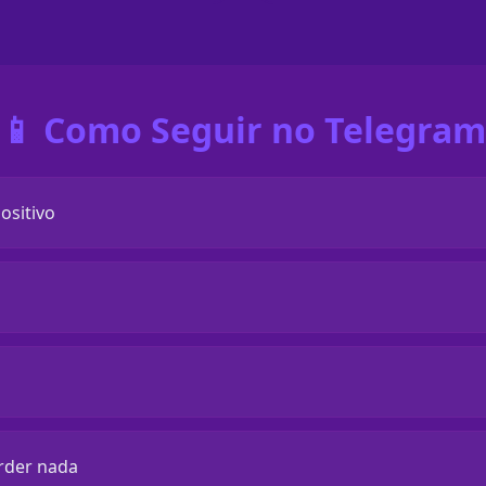
📱 Como Seguir no Telegram
ositivo
erder nada