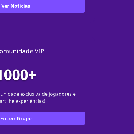
Ver Notícias
Comunidade VIP
1000+
unidade exclusiva de jogadores e
rtilhe experiências!
Entrar Grupo