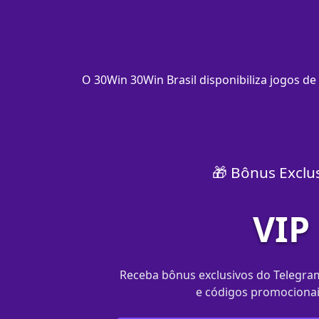
O 30Win 30Win Brasil disponibiliza jogos d
🎁 Bônus Exclu
VIP
Receba bônus exclusivos do Telegra
e códigos promocionai