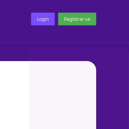
Login
Registrar-se