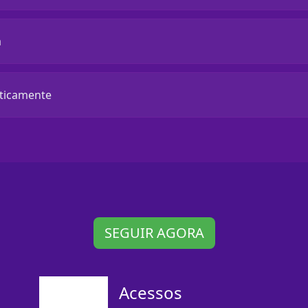
a
aticamente
SEGUIR AGORA
Acessos