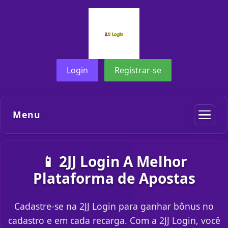
Login
Registrar-se
Menu
📱 2JJ Login A Melhor
Plataforma de Apostas
Cadastre-se na 2JJ Login para ganhar bônus no
cadastro e em cada recarga. Com a 2JJ Login, você