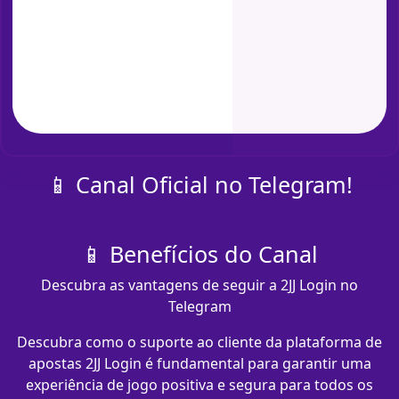
📱 Canal Oficial no Telegram!
📱 Benefícios do Canal
Descubra as vantagens de seguir a 2JJ Login no
Telegram
Descubra como o suporte ao cliente da plataforma de
apostas 2JJ Login é fundamental para garantir uma
experiência de jogo positiva e segura para todos os