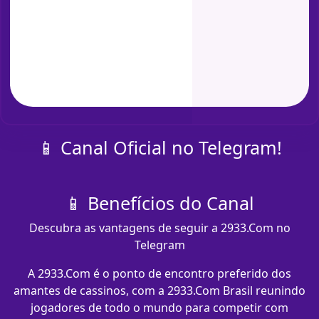
📱 Canal Oficial no Telegram!
📱 Benefícios do Canal
Descubra as vantagens de seguir a 2933.Com no
Telegram
A 2933.Com é o ponto de encontro preferido dos
amantes de cassinos, com a 2933.Com Brasil reunindo
jogadores de todo o mundo para competir com