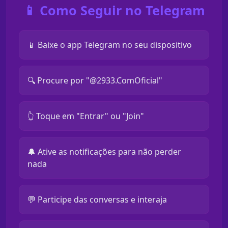
📱 Como Seguir no Telegram
📱 Baixe o app Telegram no seu dispositivo
🔍 Procure por "@2933.ComOficial"
👆 Toque em "Entrar" ou "Join"
🔔 Ative as notificações para não perder
nada
💬 Participe das conversas e interaja