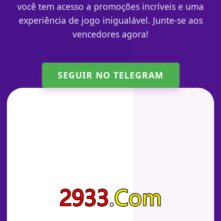
você tem acesso a promoções incríveis e uma
experiência de jogo inigualável. Junte-se aos
vencedores agora!
SEGUIR NO TELEGRAM