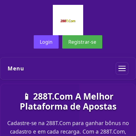
Login
Registrar-se
Menu
📱 288T.Com A Melhor
Plataforma de Apostas
Cadastre-se na 288T.Com para ganhar bônus no
cadastro e em cada recarga. Com a 288T.Com,