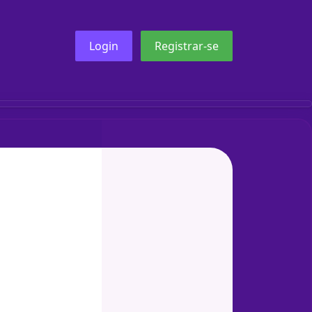
Login
Registrar-se