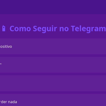
📱 Como Seguir no Telegram
ositivo
"
erder nada