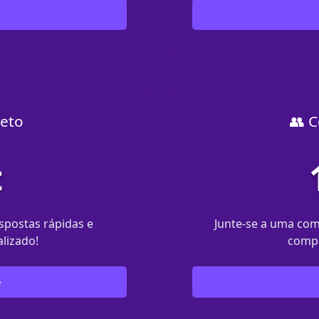
reto
👥 
t
espostas rápidas e
Junte-se a uma com
lizado!
compa
e