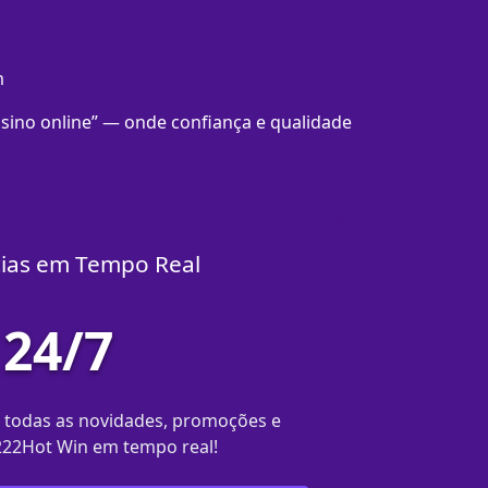
m
ssino online” — onde confiança e qualidade
cias em Tempo Real
24/7
e todas as novidades, promoções e
222Hot Win em tempo real!