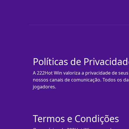
Políticas de Privacida
A 222Hot Win valoriza a privacidade de seu
nossos canais de comunicação. Todos os dad
jogadores.
Termos e Condições