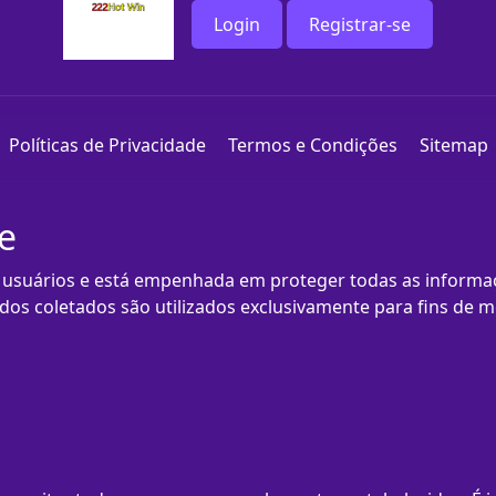
Login
Registrar-se
Políticas de Privacidade
Termos e Condições
Sitemap
de
s usuários e está empenhada em proteger todas as informa
os coletados são utilizados exclusivamente para fins de m