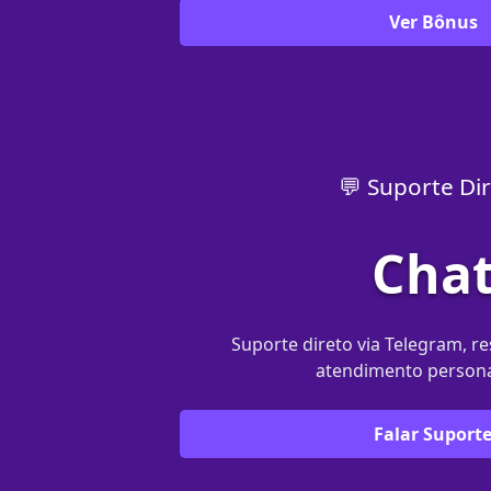
Ver Bônus
💬 Suporte Di
Cha
Suporte direto via Telegram, r
atendimento persona
Falar Suport