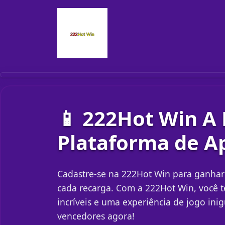
📱 222Hot Win A
Plataforma de A
Cadastre-se na 222Hot Win para ganhar
cada recarga. Com a 222Hot Win, você 
incríveis e uma experiência de jogo inig
vencedores agora!