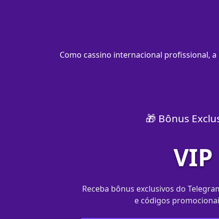
Como cassino internacional profissional, a
🎁 Bônus Exclu
VIP
Receba bônus exclusivos do Telegra
e códigos promocionai