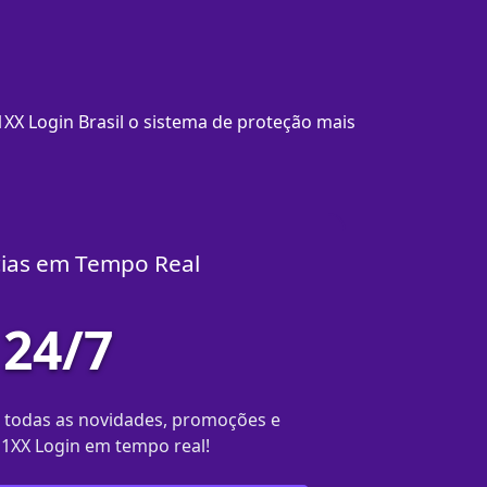
1XX Login Brasil o sistema de proteção mais
cias em Tempo Real
24/7
e todas as novidades, promoções e
 1XX Login em tempo real!