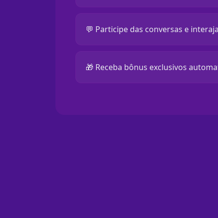
💬 Participe das conversas e interaj
🎁 Receba bônus exclusivos autom