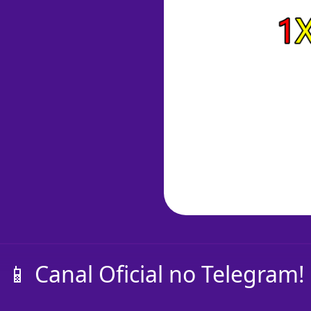
📱 Canal Oficial no Telegram!