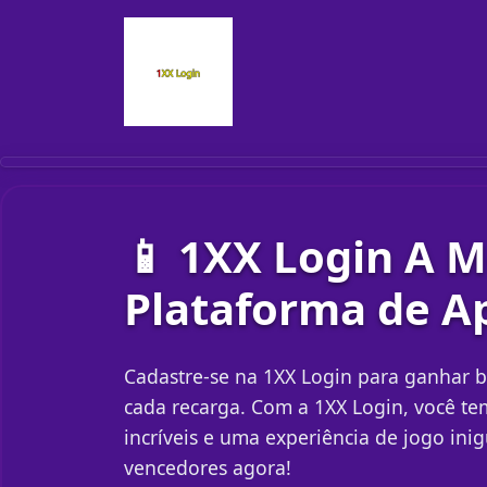
📱 1XX Login A 
Plataforma de A
Cadastre-se na 1XX Login para ganhar 
cada recarga. Com a 1XX Login, você t
incríveis e uma experiência de jogo inig
vencedores agora!