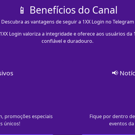
📱 Benefícios do Canal
Descubra as vantagens de seguir a 1XX Login no Telegram
 1XX Login valoriza a integridade e oferece aos usuários da 
confiável e duradouro.
sivos
📢 Notí
m, promoções especiais
Fique por dentro d
s únicos!
eventos da