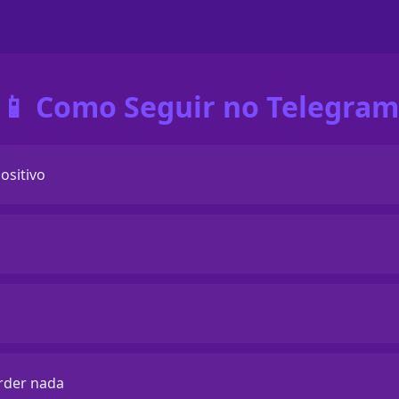
📱 Como Seguir no Telegram
ositivo
erder nada