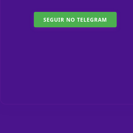
SEGUIR NO TELEGRAM