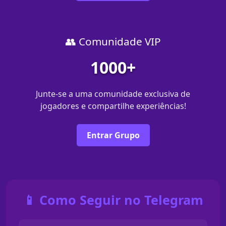
👥 Comunidade VIP
1000+
Junte-se a uma comunidade exclusiva de
jogadores e compartilhe experiências!
Entrar Grupo
📱 Como Seguir no Telegram