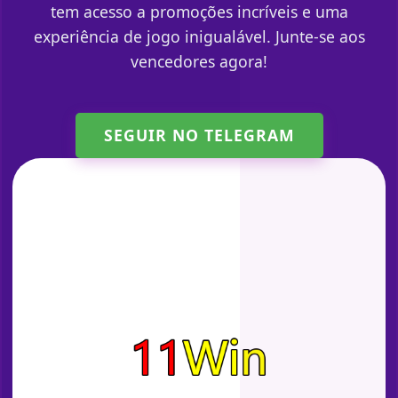
tem acesso a promoções incríveis e uma
experiência de jogo inigualável. Junte-se aos
vencedores agora!
SEGUIR NO TELEGRAM