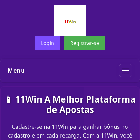
Login
Registrar-se
Menu
📱 11Win A Melhor Plataforma
de Apostas
Cadastre-se na 11Win para ganhar bônus no
cadastro e em cada recarga. Com a 11Win, você