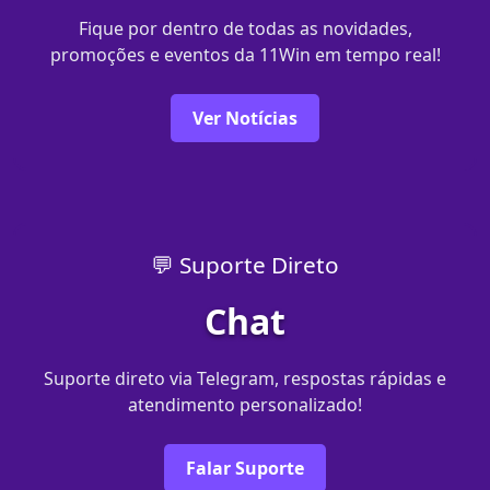
Fique por dentro de todas as novidades,
promoções e eventos da 11Win em tempo real!
Ver Notícias
💬 Suporte Direto
Chat
Suporte direto via Telegram, respostas rápidas e
atendimento personalizado!
Falar Suporte