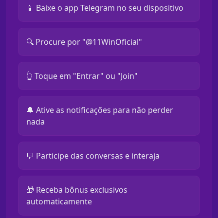
📱 Baixe o app Telegram no seu dispositivo
🔍 Procure por "@11WinOficial"
👆 Toque em "Entrar" ou "Join"
🔔 Ative as notificações para não perder
nada
💬 Participe das conversas e interaja
🎁 Receba bônus exclusivos
automaticamente